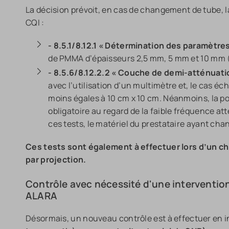
La décision prévoit, en cas de changement de tube, 
CQI :
- 8.5.1/8.12.1 « Détermination des paramètre
de PMMA d’épaisseurs 2,5 mm, 5 mm et 10 mm
- 8.5.6/8.12.2.2 « Couche de demi-atténuati
avec l’utilisation d’un multimètre et, le cas e
moins égales à 10 cm x 10 cm. Néanmoins, la po
obligatoire au regard de la faible fréquence a
ces tests, le matériel du prestataire ayant change
Ces tests sont également à effectuer lors d’un ch
par projection.
Contrôle avec nécessité d'une interventio
ALARA
Désormais, un nouveau contrôle est à effectuer en i