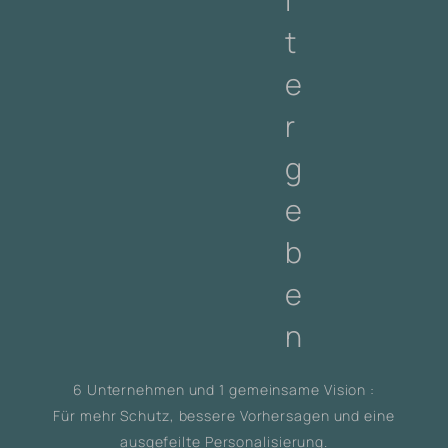
i
t
e
r
g
e
b
e
n
6 Unternehmen und 1 gemeinsame Vision :
Für mehr Schutz, bessere Vorhersagen und eine
ausgefeilte Personalisierung.