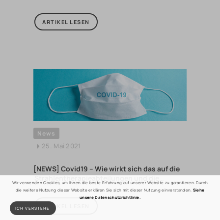
ARTIKEL LESEN
News
25. Mai 2021
[NEWS] Covid19 – Wie wirkt sich das auf die
Strahlentherapieabteilungen und die…
Wir verwenden Cookies, um Ihnen die beste Erfahrung auf unserer Website zu garantieren. Durch
die weitere Nutzung dieser Website erklären Sie sich mit dieser Nutzung einverstanden.
Siehe
unsere Datenschutzrichtlinie.
ARTIKEL LESEN
ICH VERSTEHE