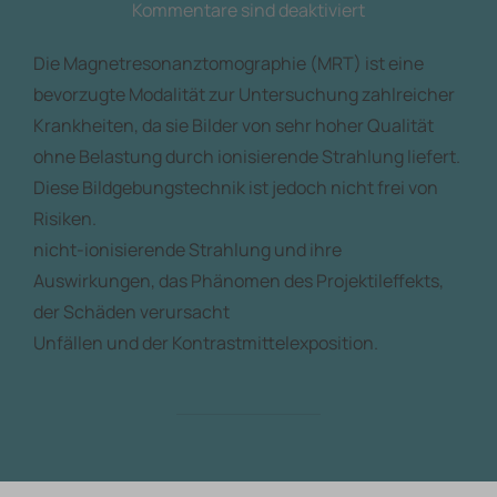
Kommentare sind deaktiviert
Die Magnetresonanztomographie (MRT) ist eine
bevorzugte Modalität zur Untersuchung zahlreicher
Krankheiten, da sie Bilder von sehr hoher Qualität
ohne Belastung durch ionisierende Strahlung liefert.
Diese Bildgebungstechnik ist jedoch nicht frei von
Risiken.
nicht-ionisierende Strahlung und ihre
Auswirkungen, das Phänomen des Projektileffekts,
der Schäden verursacht
Unfällen und der Kontrastmittelexposition.