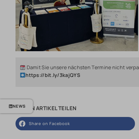
Damit Sie unsere nächsten Termine nicht verpas
https://bit.ly/3kajQYS
NEWS
DIESEN ARTIKEL TEILEN
Share on Facebook